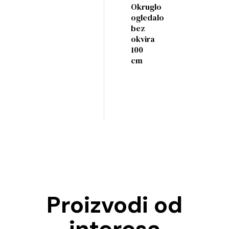
Okruglo
ogledalo
bez
okvira
100
cm
Proizvodi od
interesa