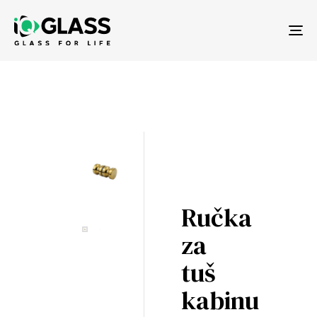
Tog
nav
Ručka
za
tuš
kabinu