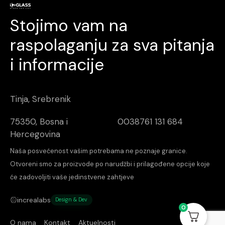
Stojimo vam na
raspolaganju za sva pitanja
i informacije
Tinja, Srebrenik
75350, Bosna i
0038761 131 684
Hercegovina
Naša posvećenost vašim potrebama ne poznaje granice.
Otvoreni smo za proizvode po narudžbi i prilagođene opcije koje
će zadovoljiti vaše jedinstvene zahtjeve
increalabs
Design & Dev
0
O nama
Kontakt
Aktuelnosti