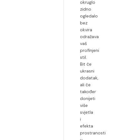
okruglo
zidno
ogledalo
bez
okvira
odražava
vaš
profinjeni
stil.
Bit će
ukrasni
dodatak,
ali će
također
donijeti
više
svjetla
i
efekta
prostranosti
u