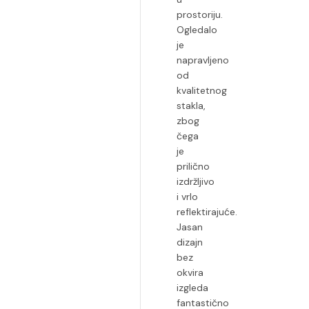
prostoriju.
Ogledalo
je
napravljeno
od
kvalitetnog
stakla,
zbog
čega
je
prilično
izdržljivo
i vrlo
reflektirajuće.
Jasan
dizajn
bez
okvira
izgleda
fantastično