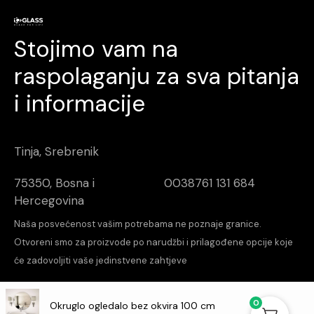
Stojimo vam na
raspolaganju za sva pitanja
i informacije
Tinja, Srebrenik
75350, Bosna i
0038761 131 684
Hercegovina
Naša posvećenost vašim potrebama ne poznaje granice.
Otvoreni smo za proizvode po narudžbi i prilagođene opcije koje
će zadovoljiti vaše jedinstvene zahtjeve
increalabs
Design & Dev
0
Okruglo ogledalo bez okvira 100 cm