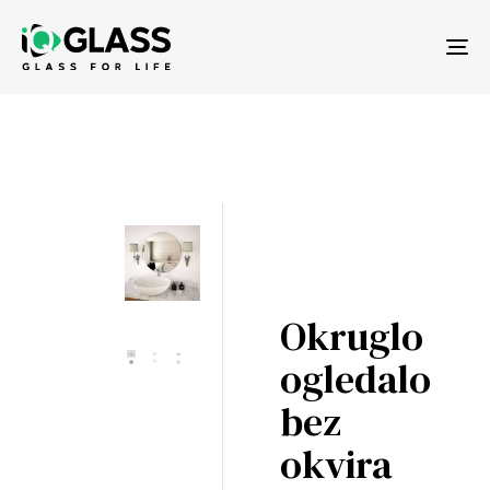
Tog
nav
Okruglo
ogledalo
bez
okvira