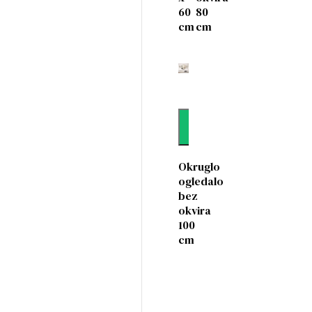
60
80
cm
cm
Dodaj
Okruglo
ogledalo
bez
okvira
100
cm