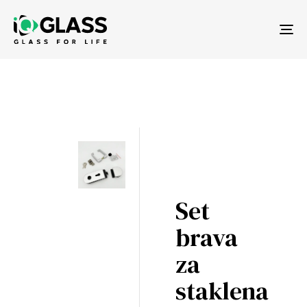
Tog
nav
Set
brava
za
staklena