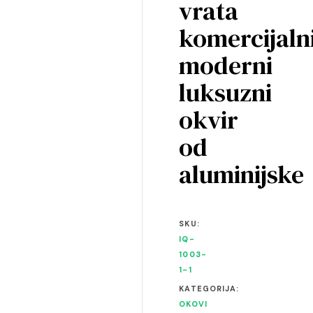
vrata
komercijaln
moderni
luksuzni
okvir
od
aluminijske
SKU:
IQ-
1003-
1-1
KATEGORIJA:
OKOVI