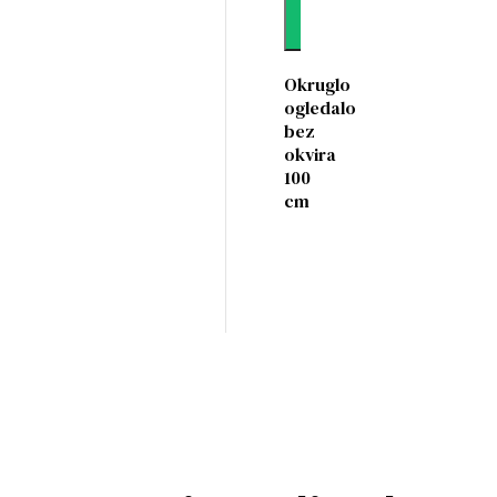
Dodaj
Okruglo
ogledalo
bez
okvira
100
cm