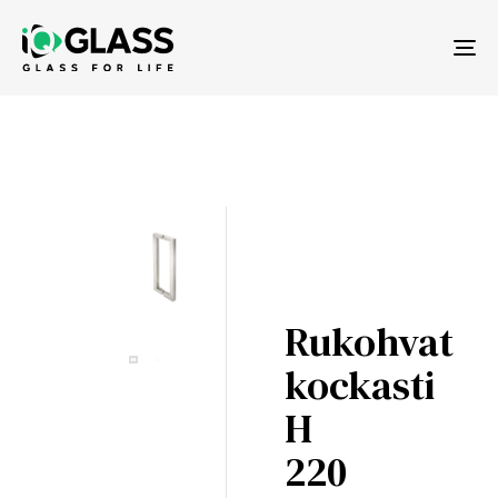
Tog
nav
Rukohvat
kockasti
H
220