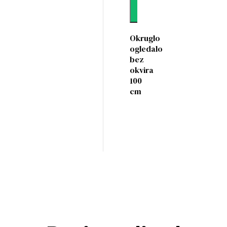
Dodaj
Okruglo
ogledalo
bez
okvira
100
cm