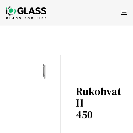
Tog
nav
Rukohvat
H
450