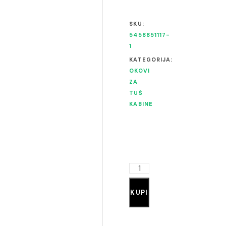
SKU:
5458851117-
1
KATEGORIJA:
OKOVI
ZA
TUŠ
KABINE
KUPI