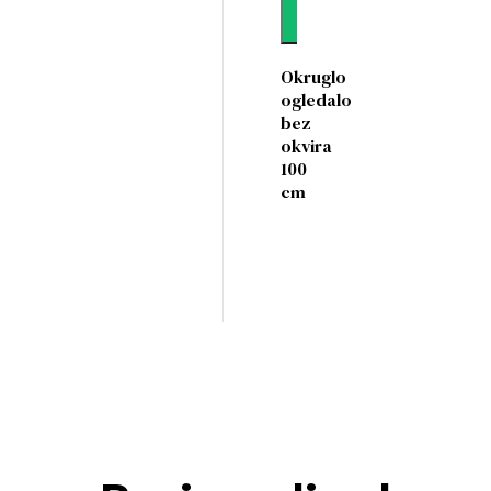
Dodaj
Okruglo
ogledalo
bez
okvira
100
cm