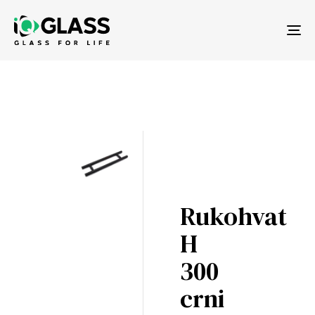
Tog
nav
Rukohvat
H
300
crni