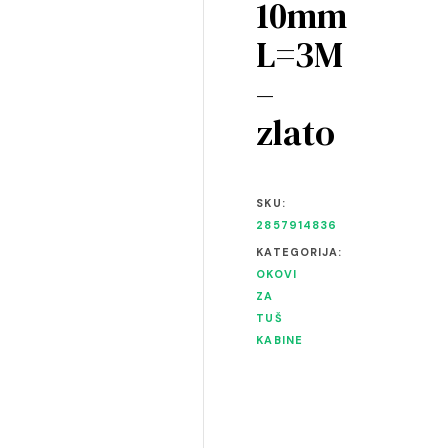
10mm
L=3M
–
zlato
SKU:
2857914836
KATEGORIJA:
OKOVI
ZA
TUŠ
KABINE