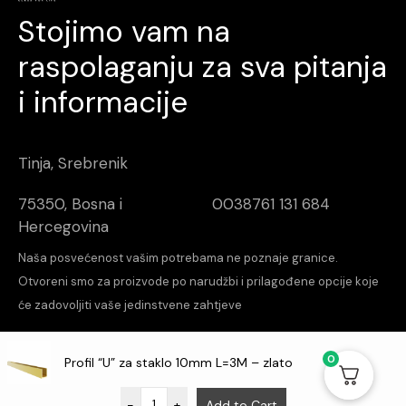
Stojimo vam na
raspolaganju za sva pitanja
i informacije
Tinja, Srebrenik
75350, Bosna i
0038761 131 684
Hercegovina
Naša posvećenost vašim potrebama ne poznaje granice.
Otvoreni smo za proizvode po narudžbi i prilagođene opcije koje
će zadovoljiti vaše jedinstvene zahtjeve
increalabs
Design & Dev
0
Profil “U” za staklo 10mm L=3M – zlato
O nama
Kontakt
Aktuelnosti
-
+
Add to Cart