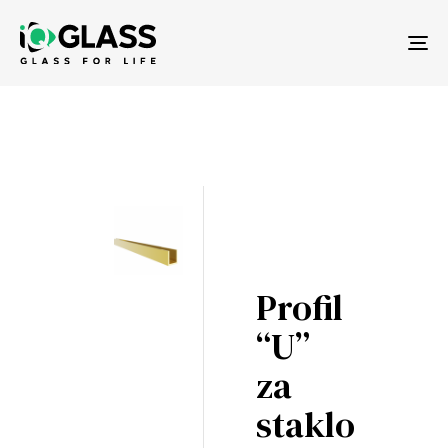
Tog
nav
Profil
“U”
za
staklo