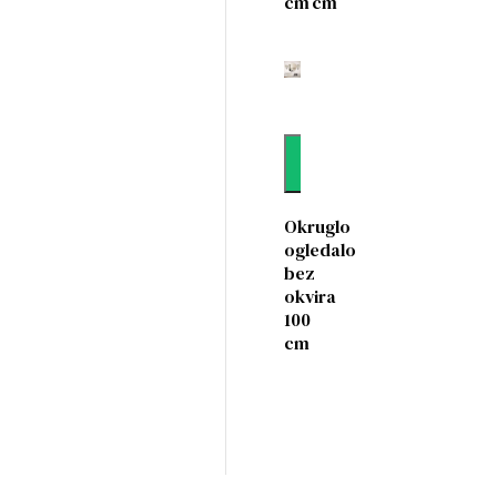
cm
cm
Dodaj
Okruglo
ogledalo
bez
okvira
100
cm