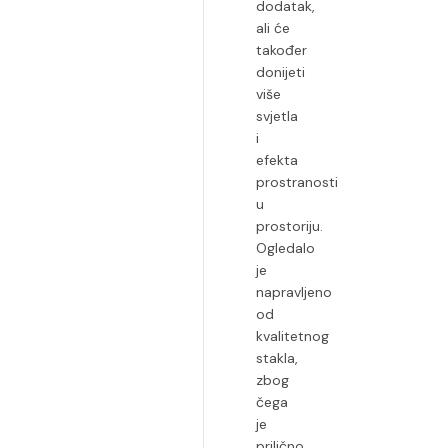
dodatak,
ali će
također
donijeti
više
svjetla
i
efekta
prostranosti
u
prostoriju.
Ogledalo
je
napravljeno
od
kvalitetnog
stakla,
zbog
čega
je
prilično