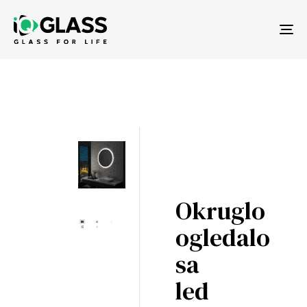
Tog
nav
Okruglo
ogledalo
sa
led