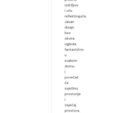
izdržljivo
i vrlo
reflektirajuće.
Jasan
dizajn
bez
okvira
izgleda
fantastično
u
svakom
domu
i
povećat
će
svjetlinu
prostorije
i
osjećaj
prostora.