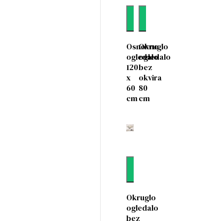
Dodaj
Dodaj
Osnovno
Okruglo
ogledalo
ogledalo
120
bez
x
okvira
60
80
cm
cm
Dodaj
Okruglo
ogledalo
bez