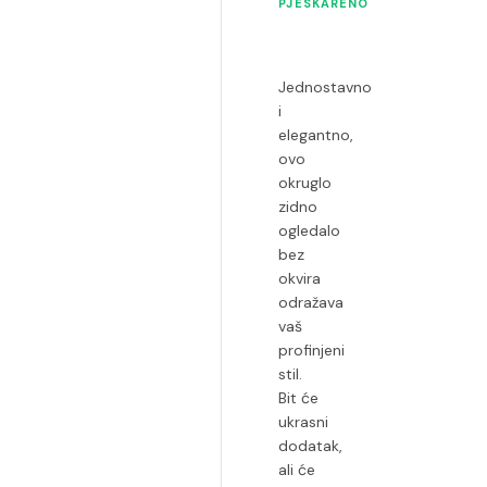
PJESKARENO
Jednostavno
i
elegantno,
ovo
okruglo
zidno
ogledalo
bez
okvira
odražava
vaš
profinjeni
stil.
Bit će
ukrasni
dodatak,
ali će