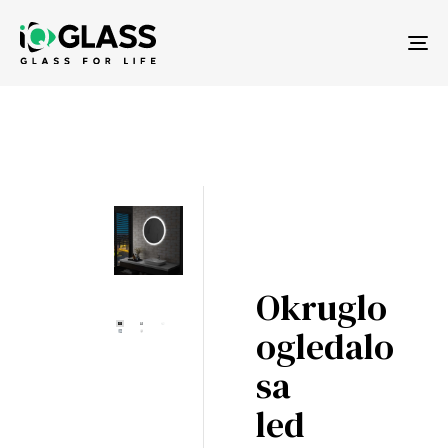
Tog
nav
Okruglo
ogledalo
sa
led