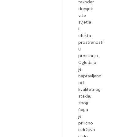
također
donijeti
više
svjetla
i
efekta
prostranosti
u
prostoriju.
Ogledalo
je
napravljeno
od
kvalitetnog
stakla,
zbog
čega
je
prilično
izdržljivo
i vrlo