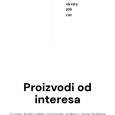
okvira
100
cm
Proizvodi od
interesa
Uz našu široku paletu proizvoda, nudimo i razne dodatne