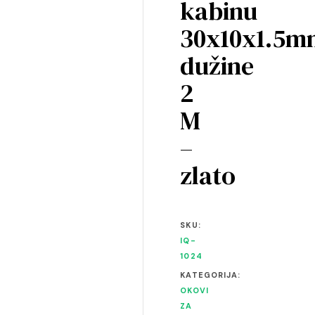
kabinu
30x10x1.5m
dužine
2
M
–
zlato
SKU:
IQ-
1024
KATEGORIJA:
OKOVI
ZA