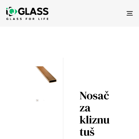
Tog
nav
Nosač
za
kliznu
tuš