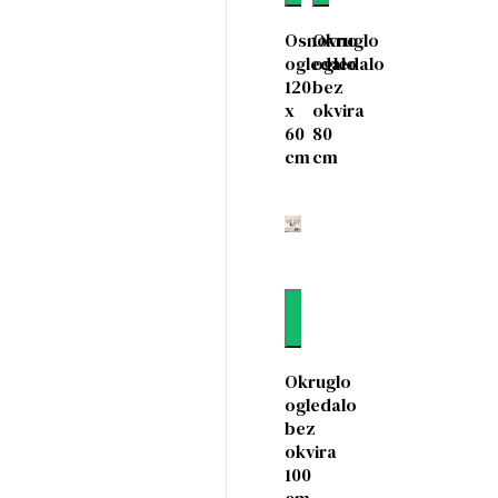
Osnovno
Okruglo
ogledalo
ogledalo
120
bez
x
okvira
60
80
cm
cm
Dodaj
Okruglo
ogledalo
bez
okvira
100
cm