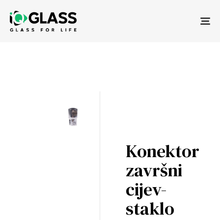
Tog
nav
Konektor
završni
cijev-
staklo