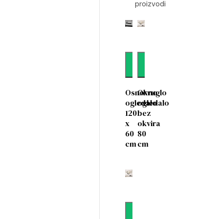
proizvodi
Dodaj
Dodaj
Osnovno
Okruglo
ogledalo
ogledalo
120
bez
x
okvira
60
80
cm
cm
Dodaj