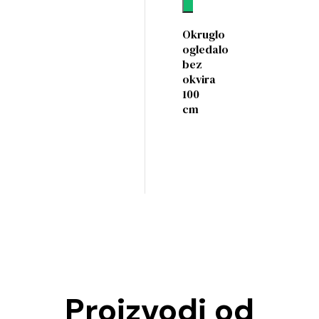
Okruglo
ogledalo
bez
okvira
100
cm
Proizvodi od