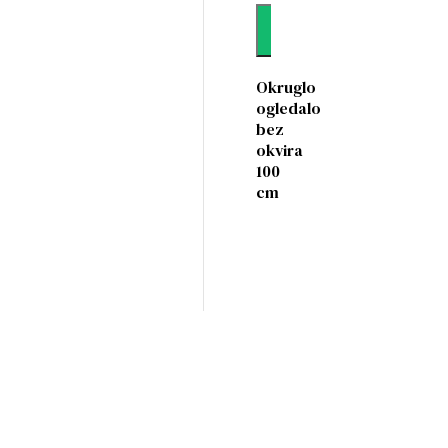
Dodaj
Okruglo
ogledalo
bez
okvira
100
cm