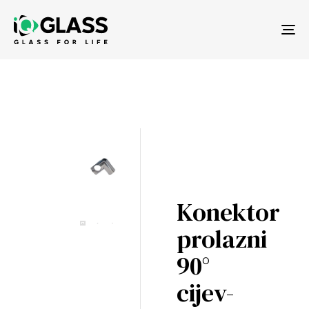
Tog
nav
Konektor
prolazni
90°
cijev-