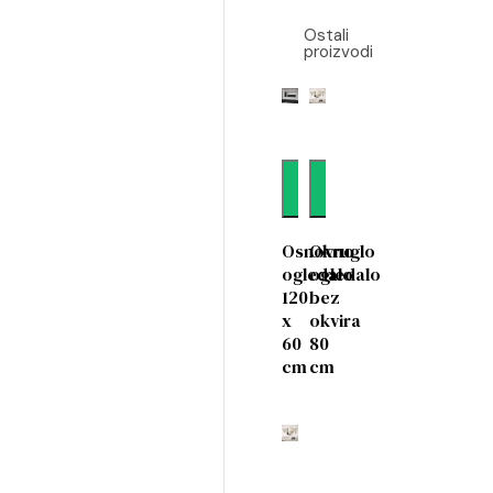
Ostali
proizvodi
Dodaj
Dodaj
Osnovno
Okruglo
ogledalo
ogledalo
120
bez
x
okvira
60
80
cm
cm