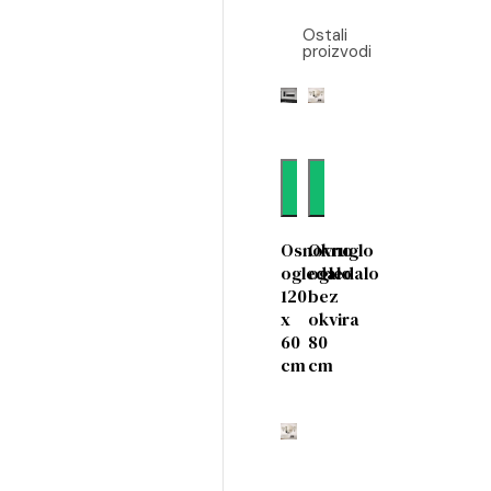
Ostali
proizvodi
Dodaj
Dodaj
Osnovno
Okruglo
ogledalo
ogledalo
120
bez
x
okvira
60
80
cm
cm