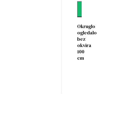
Dodaj
Okruglo
ogledalo
bez
okvira
100
cm