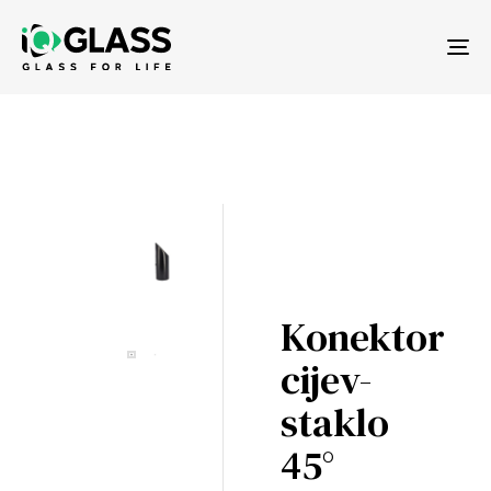
Tog
nav
Konektor
cijev-
staklo
45°