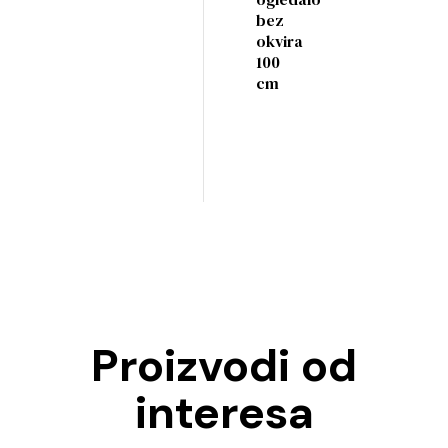
bez
okvira
100
cm
Proizvodi od
interesa