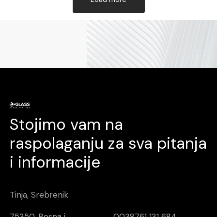
Stojimo vam na
raspolaganju za sva pitanja
i informacije
Tinja, Srebrenik
75350, Bosna i
0038761 131 684