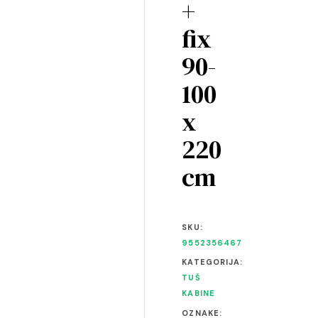
+
fix
90-
100
x
220
cm
SKU:
9552356467
KATEGORIJA:
TUŠ
KABINE
OZNAKE: