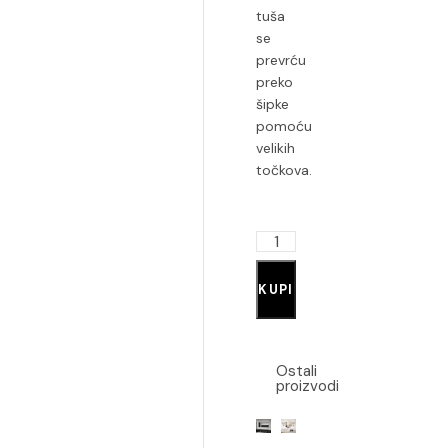
tuša
se
prevrću
preko
šipke
pomoću
velikih
točkova.
KUPI
Ostali
proizvodi