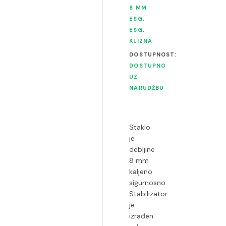
8 MM
ESG
,
ESG
,
KLIZNA
DOSTUPNOST:
DOSTUPNO
UZ
NARUDŽBU
Staklo
je
debljine
8 mm
kaljeno
sigurnosno.
Stabilizator
je
izrađen