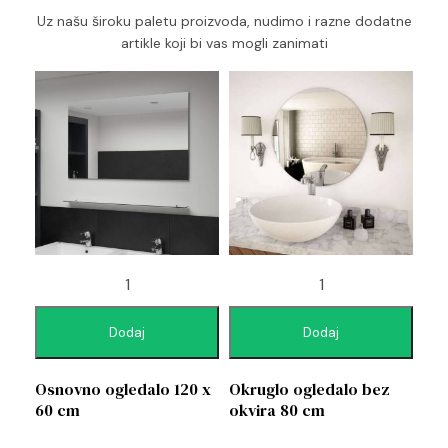
Uz našu široku paletu proizvoda, nudimo i razne dodatne
artikle koji bi vas mogli zanimati
Dodaj
Dodaj
Osnovno ogledalo 120 x
Okruglo ogledalo bez
60 cm
okvira 80 cm