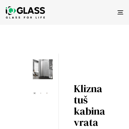
Tog
nav
Klizna
tuš
kabina
vrata