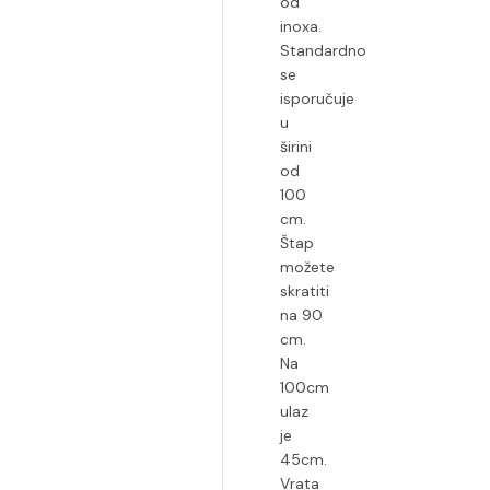
od
inoxa.
Standardno
se
isporučuje
u
širini
od
100
cm.
Štap
možete
skratiti
na 90
cm.
Na
100cm
ulaz
je
45cm.
Vrata