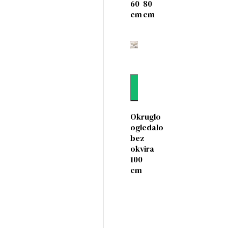
60
80
cm
cm
Dodaj
Okruglo
ogledalo
bez
okvira
100
cm