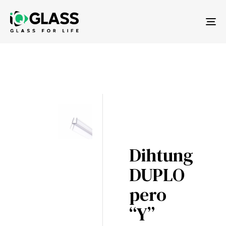
Tog
nav
Dihtung
DUPLO
pero
“Y”