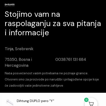
Stojimo vam na
raspolaganju za sva pitanja
i informacije
Tinja, Srebrenik
75350, Bosna i
0038761 131 684
Hercegovina
Naša posvećenost vašim potrebama ne poznaje granice.
Otvoreni smo za proizvode po narudžbi i prilagođene opcije koje
će zadovoljiti vaše jedinstvene zahtjeve
increalabs
Design & Dev
0
Dihtung DUPLO pero "Y"