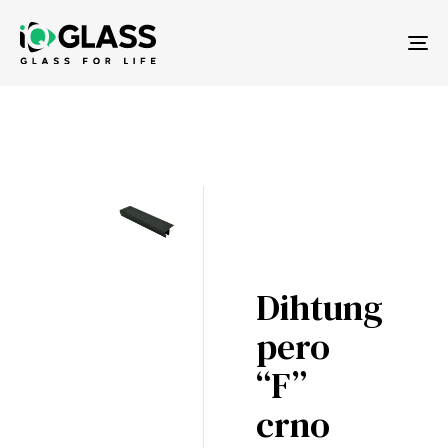
Tog
nav
Dihtung
pero
“F”
crno