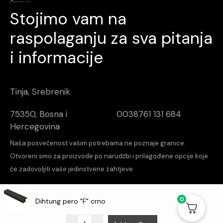
Stojimo vam na
raspolaganju za sva pitanja
i informacije
Tinja, Srebrenik
75350, Bosna i
0038761 131 684
Hercegovina
Naša posvećenost vašim potrebama ne poznaje granice.
Otvoreni smo za proizvode po narudžbi i prilagođene opcije koje
će zadovoljiti vaše jedinstvene zahtjeve
increalabs
Design & Dev
0
Dihtung pero "F" crno
O nama
Kontakt
Aktuelnosti