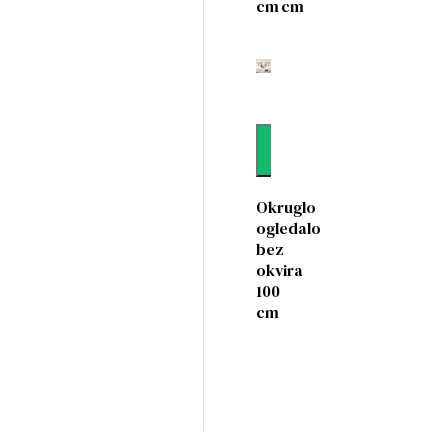
cm
cm
Dodaj
Okruglo
ogledalo
bez
okvira
100
cm