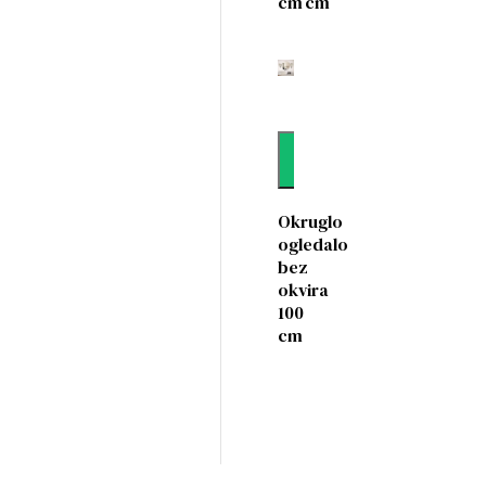
cm
cm
Dodaj
Okruglo
ogledalo
bez
okvira
100
cm