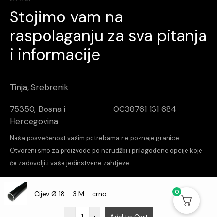
Stojimo vam na
raspolaganju za sva pitanja
i informacije
Tinja, Srebrenik
75350, Bosna i
0038761 131 684
Hercegovina
Naša posvećenost vašim potrebama ne poznaje granice.
Otvoreni smo za proizvode po narudžbi i prilagođene opcije koje
će zadovoljiti vaše jedinstvene zahtjeve
increalabs
Design & Dev
0
Cijev Ø 18 - 3 M - crno
O nama
Kontakt
Aktuelnosti
-
+
Add to Cart