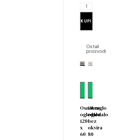
KUPI
Ostali
proizvodi
Dodaj
Dodaj
Osnovno
Okruglo
ogledalo
ogledalo
120
bez
x
okvira
60
80