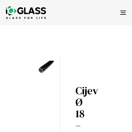
Tog
nav
Cijev
Ø
18
–