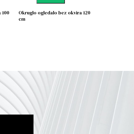
a 100
Okruglo ogledalo bez okvira 120
cm