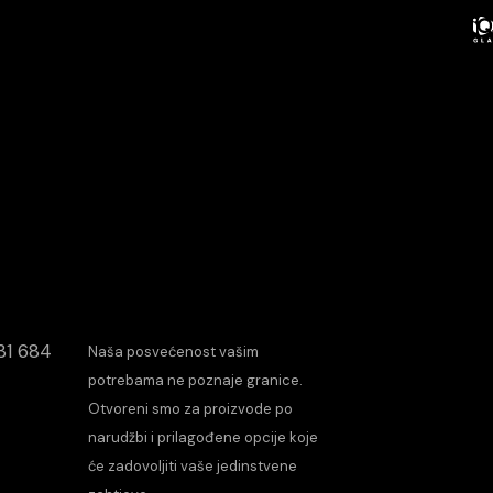
31 684
Naša posvećenost vašim
potrebama ne poznaje granice.
Otvoreni smo za proizvode po
narudžbi i prilagođene opcije koje
će zadovoljiti vaše jedinstvene