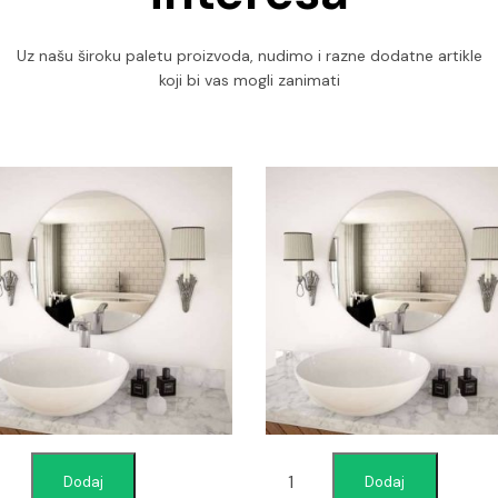
Uz našu široku paletu proizvoda, nudimo i razne dodatne artikle
koji bi vas mogli zanimati
Dodaj
Dodaj