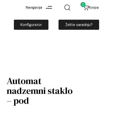
0
Navigacija
Korpa
Konfigurator
Želite saradnju?
Automat
nadzemni staklo
– pod