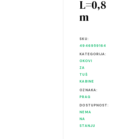
L=0,8
m
SKU:
4946959164
KATEGORIJA:
OKOVI
ZA
TUŠ
KABINE
OZNAKA:
PRAG
DOSTUPNOST:
NEMA
NA
STANJU