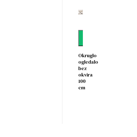
Dodaj
Okruglo
ogledalo
bez
okvira
100
cm