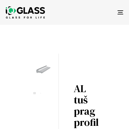
Tog
nav
AL
tuš
prag
profil