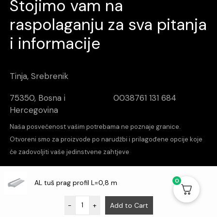
Stojimo vam na
raspolaganju za sva pitanja
i informacije
Tinja, Srebrenik
75350, Bosna i
0038761 131 684
Hercegovina
Naša posvećenost vašim potrebama ne poznaje granice.
Otvoreni smo za proizvode po narudžbi i prilagođene opcije koje
će zadovoljiti vaše jedinstvene zahtjeve
increalabs
Design & Dev
0
AL tuš prag profil L=0,8 m
O nama
Kontakt
Aktuelnosti
-
+
Add to Cart