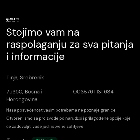
Stojimo vam na
raspolaganju za sva pitanja
i informacije
Tinja, Srebrenik
75350, Bosna i
0038761 131 684
Hercegovina
Naša posvećenost vašim potrebama ne poznaje granice.
Otvoreni smo za proizvode po narudžbi i prilagođene opcije koje
će zadovoljiti vaše jedinstvene zahtjeve