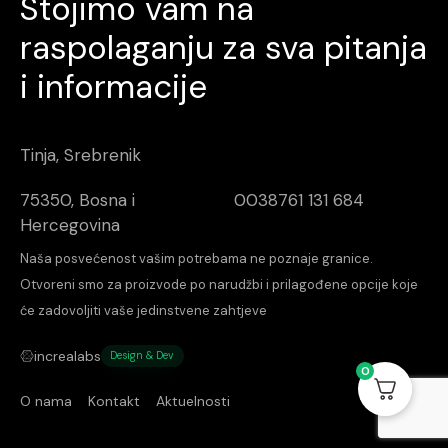
Stojimo vam na
raspolaganju za sva pitanja
i informacije
Tinja, Srebrenik
75350, Bosna i
0038761 131 684
Hercegovina
Naša posvećenost vašim potrebama ne poznaje granice.
Otvoreni smo za proizvode po narudžbi i prilagođene opcije koje
će zadovoljiti vaše jedinstvene zahtjeve
increalabs
Design & Dev
0
O nama
Kontakt
Aktuelnosti