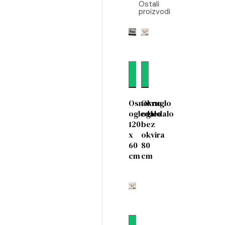
Ostali
proizvodi
Dodaj
Dodaj
Osnovno
Okruglo
ogledalo
ogledalo
120
bez
x
okvira
60
80
cm
cm