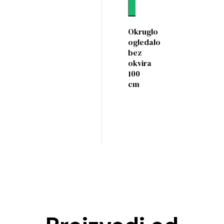
Dodaj
Okruglo
ogledalo
bez
okvira
100
cm