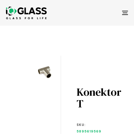
Tog
nav
Konektor
T
SKU:
5895619569