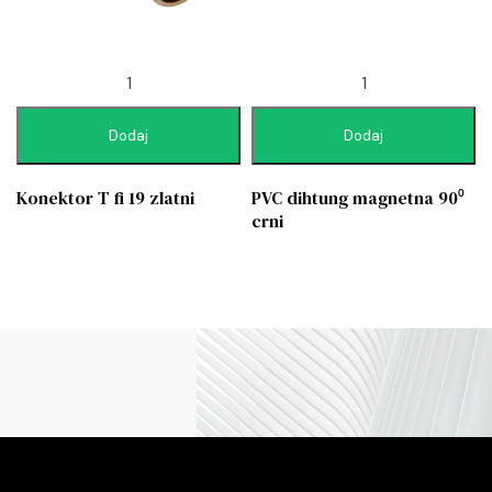
Dodaj
Dodaj
Konektor T fi 19 zlatni
PVC dihtung magnetna 90⁰
crni