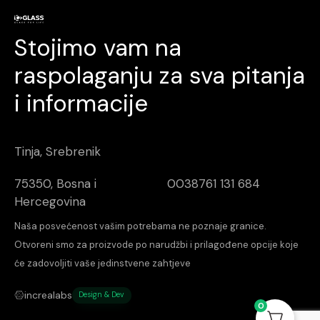
Stojimo vam na
raspolaganju za sva pitanja
i informacije
Tinja, Srebrenik
75350, Bosna i
0038761 131 684
Hercegovina
Naša posvećenost vašim potrebama ne poznaje granice.
Otvoreni smo za proizvode po narudžbi i prilagođene opcije koje
će zadovoljiti vaše jedinstvene zahtjeve
increalabs
Design & Dev
0