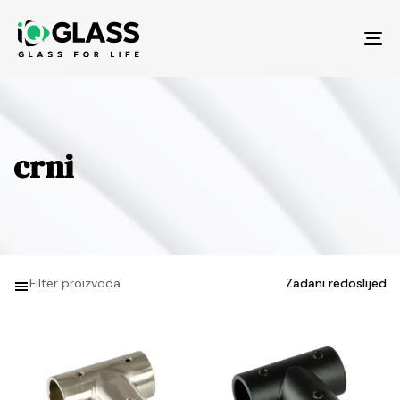
Tog
nav
crni
Filter proizvoda