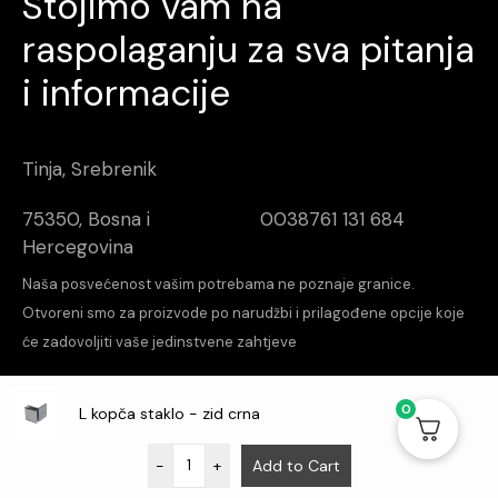
Stojimo vam na
raspolaganju za sva pitanja
i informacije
Tinja, Srebrenik
75350, Bosna i
0038761 131 684
Hercegovina
Naša posvećenost vašim potrebama ne poznaje granice.
Otvoreni smo za proizvode po narudžbi i prilagođene opcije koje
će zadovoljiti vaše jedinstvene zahtjeve
increalabs
Design & Dev
0
L kopča staklo - zid crna
O nama
Kontakt
Aktuelnosti
-
+
Add to Cart