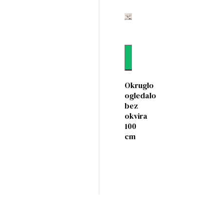
Dodaj
Okruglo
ogledalo
bez
okvira
100
cm