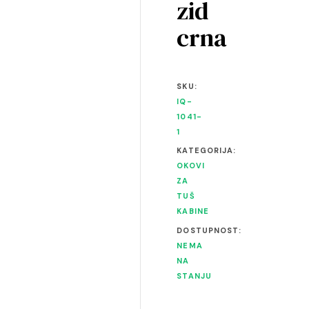
zid
crna
SKU:
IQ-
1041-
1
KATEGORIJA:
OKOVI
ZA
TUŠ
KABINE
DOSTUPNOST:
NEMA
NA
STANJU