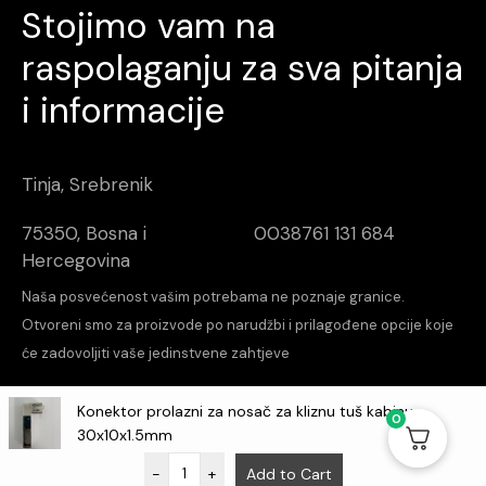
Stojimo vam na
raspolaganju za sva pitanja
i informacije
Tinja, Srebrenik
75350, Bosna i
0038761 131 684
Hercegovina
Naša posvećenost vašim potrebama ne poznaje granice.
Otvoreni smo za proizvode po narudžbi i prilagođene opcije koje
će zadovoljiti vaše jedinstvene zahtjeve
increalabs
Design & Dev
Konektor prolazni za nosač za kliznu tuš kabinu
0
30x10x1.5mm
O nama
Kontakt
Aktuelnosti
-
+
Add to Cart