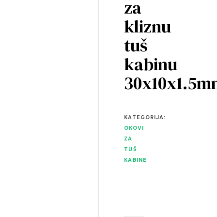
za
kliznu
tuš
kabinu
30x10x1.5m
KATEGORIJA:
OKOVI
ZA
TUŠ
KABINE