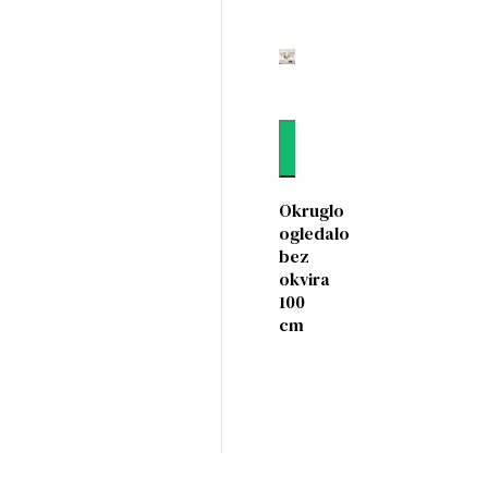
Dodaj
Okruglo
ogledalo
bez
okvira
100
cm