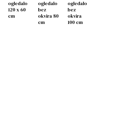
ogledalo
ogledalo
ogledalo
120 x 60
bez
bez
cm
okvira 80
okvira
cm
100 cm