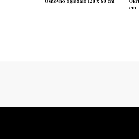
Osnovno ogledalo 120 x 60 cm
Okru
cm