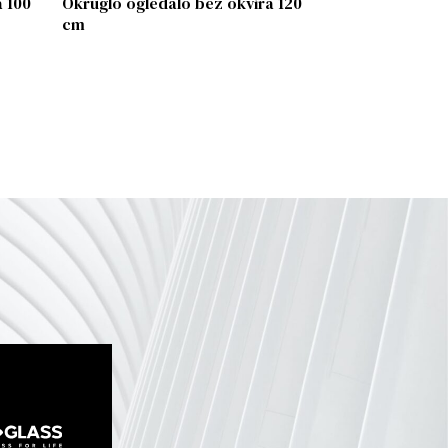
a 100
Okruglo ogledalo bez okvira 120
cm