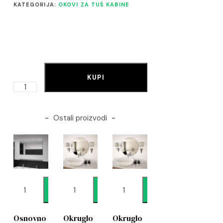
KATEGORIJA:
OKOVI ZA TUŠ KABINE
KUPI
Ostali proizvodi
Dodaj
Dodaj
Dodaj
Osnovno
Okruglo
Okruglo