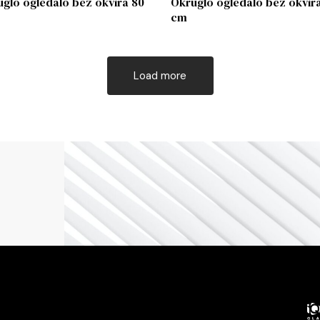
glo ogledalo bez okvira 80
Okruglo ogledalo bez okvir
cm
Load more