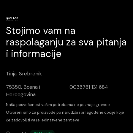
Stojimo vam na
raspolaganju za sva pitanja
i informacije
Tinja, Srebrenik
75350, Bosna i
0038761 131 684
Hercegovina
Naša posvećenost vašim potrebama ne poznaje granice.
Otvoreni smo za proizvode po narudžbi i prilagođene opcije koje
će zadovoljiti vaše jedinstvene zahtjeve