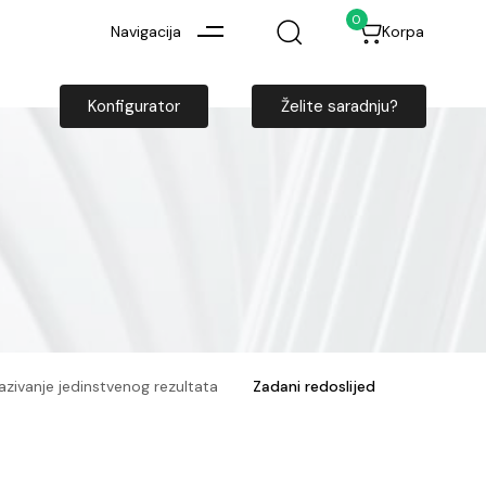
0
Navigacija
Korpa
Konfigurator
Želite saradnju?
kazivanje jedinstvenog rezultata