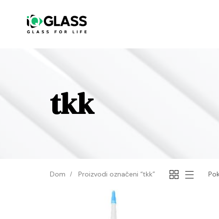
tkk
Dom
Proizvodi označeni “tkk”
Pok