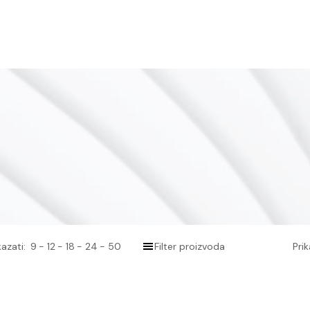
azati:
9
12
18
24
50
Filter proizvoda
Pri