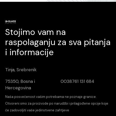
Stojimo vam na
raspolaganju za sva pitanja
i informacije
Tinja, Srebrenik
75350, Bosna i
0038761 131 684
Hercegovina
Naša posvećenost vašim potrebama ne poznaje granice.
Otvoreni smo za proizvode po narudžbi i prilagođene opcije koje
će zadovoljiti vaše jedinstvene zahtjeve