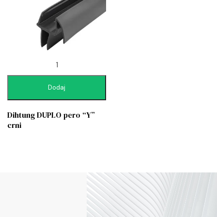
Dodaj
Dihtung DUPLO pero “Y”
crni