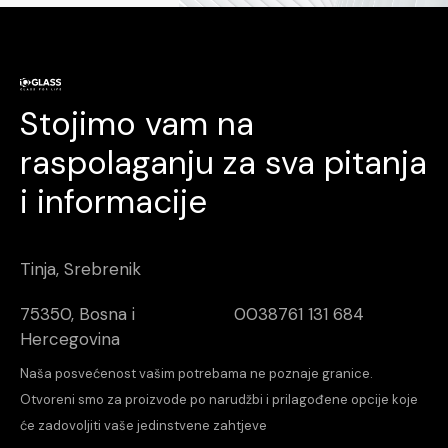
Stojimo vam na
raspolaganju za sva pitanja
i informacije
Tinja, Srebrenik
75350, Bosna i
0038761 131 684
Hercegovina
Naša posvećenost vašim potrebama ne poznaje granice.
Otvoreni smo za proizvode po narudžbi i prilagođene opcije koje
će zadovoljiti vaše jedinstvene zahtjeve