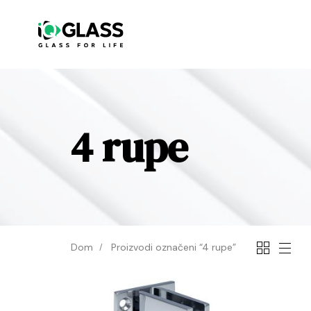
4 rupe
Dom
Proizvodi označeni “4 rupe”