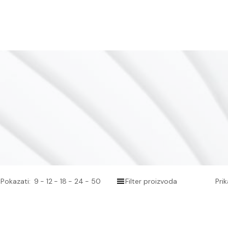
Pokazati:
9
12
18
24
50
Filter proizvoda
Pri