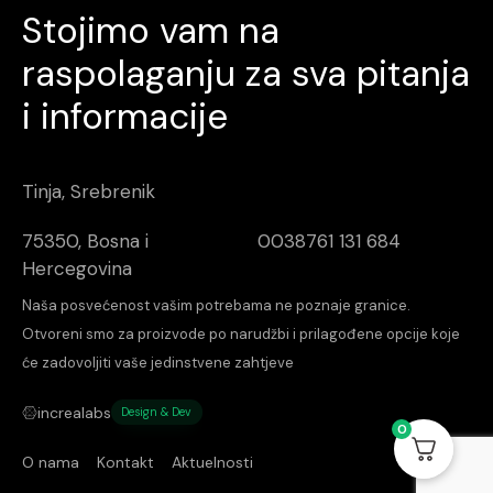
Stojimo vam na
raspolaganju za sva pitanja
i informacije
Tinja, Srebrenik
75350, Bosna i
0038761 131 684
Hercegovina
Naša posvećenost vašim potrebama ne poznaje granice.
Otvoreni smo za proizvode po narudžbi i prilagođene opcije koje
će zadovoljiti vaše jedinstvene zahtjeve
increalabs
Design & Dev
0
O nama
Kontakt
Aktuelnosti