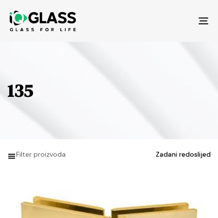
Tog
nav
135
Filter proizvoda