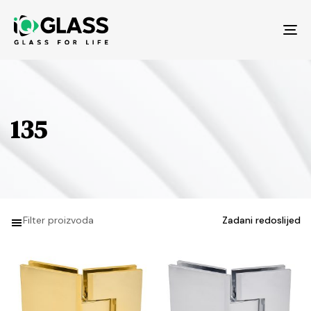
Tog
nav
135
Filter proizvoda