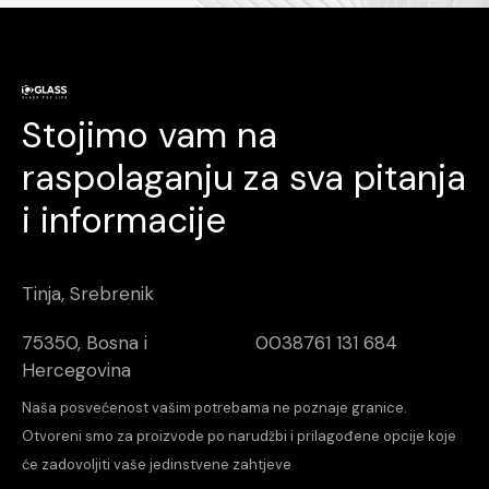
Stojimo vam na
raspolaganju za sva pitanja
i informacije
Tinja, Srebrenik
75350, Bosna i
0038761 131 684
Hercegovina
Naša posvećenost vašim potrebama ne poznaje granice.
Otvoreni smo za proizvode po narudžbi i prilagođene opcije koje
će zadovoljiti vaše jedinstvene zahtjeve