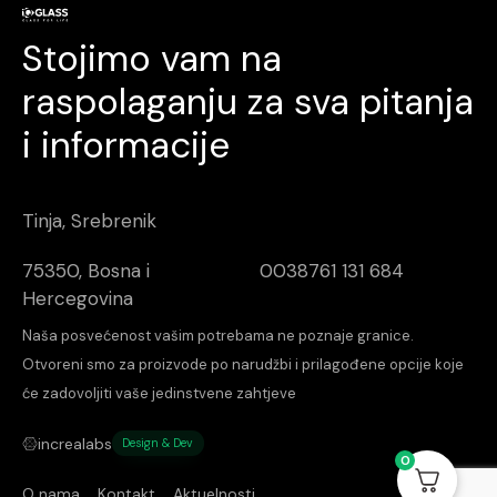
Stojimo vam na
raspolaganju za sva pitanja
i informacije
Tinja, Srebrenik
75350, Bosna i
0038761 131 684
Hercegovina
Naša posvećenost vašim potrebama ne poznaje granice.
Otvoreni smo za proizvode po narudžbi i prilagođene opcije koje
će zadovoljiti vaše jedinstvene zahtjeve
increalabs
Design & Dev
0
O nama
Kontakt
Aktuelnosti