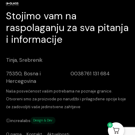
Stojimo vam na
raspolaganju za sva pitanja
i informacije
Tinja, Srebrenik
75350, Bosna i
0038761 131 684
Hercegovina
Naša posvećenost vašim potrebama ne poznaje granice.
Otvoreni smo za proizvode po narudžbi i prilagođene opcije koje
će zadovoljiti vaše jedinstvene zahtjeve
increalabs
Design & Dev
0
O nama
Kontakt
Aktuelnosti