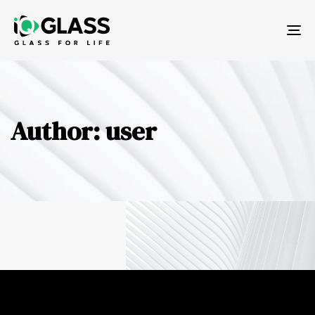
Tog
nav
Author: user